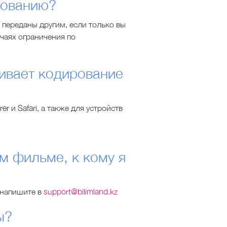
зованию?
 переданы другим, если только вы
чаях ограничения по
ивает кодирование
er и Safari, а также для устройств
м фильме, к кому я
 напишите в
support@bilimland.kz
ы?