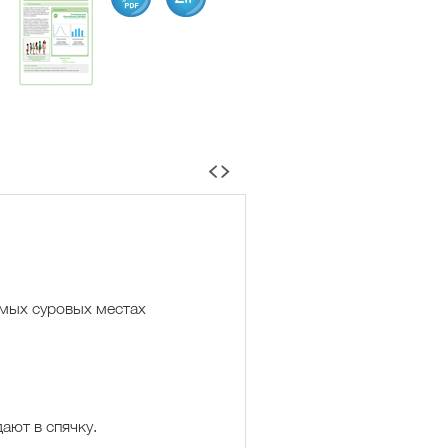
Katydid
Птенец пингвина
П
амых суровых местах
ают в спячку.