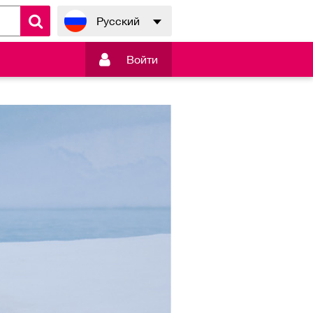
Русский

Войти