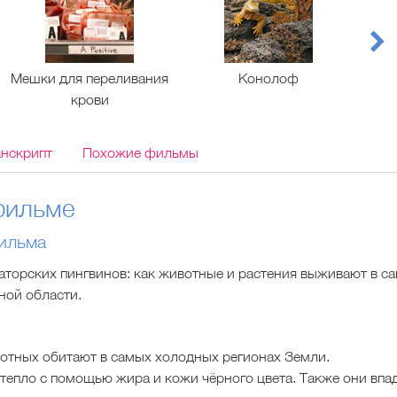
Мешки для переливания
Конолоф
крови
анскрипт
Похожие фильмы
фильме
ильма
аторских пингвинов: как животные и растения выживают в с
ной области.
тных обитают в самых холодных регионах Земли.
епло с помощью жира и кожи чёрного цвета. Также они впад