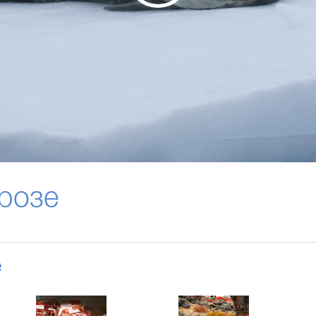
розе
е