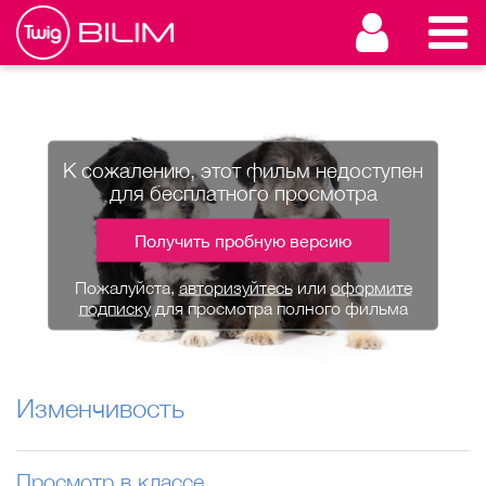
К сожалению, этот фильм недоступен
для бесплатного просмотра
Получить пробную версию
Пожалуйста,
авторизуйтесь
или
оформите
подписку
для просмотра полного фильма
Изменчивость
Просмотр в классе