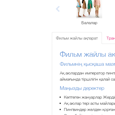
Балалар
Фильм жайлы ақпарат
Тра
Фильм жайлы ақ
Фильмнің қысқаша маз
Ақ аюлардан император пингв
аймағында тіршілігін қалай с
Маңызды деректер
Көптеген жануарлар Жердің
Ақ аюлар тері асты майлар
Пингвиндер желден қорғану