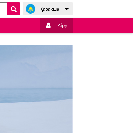
Қазақша

Кiру