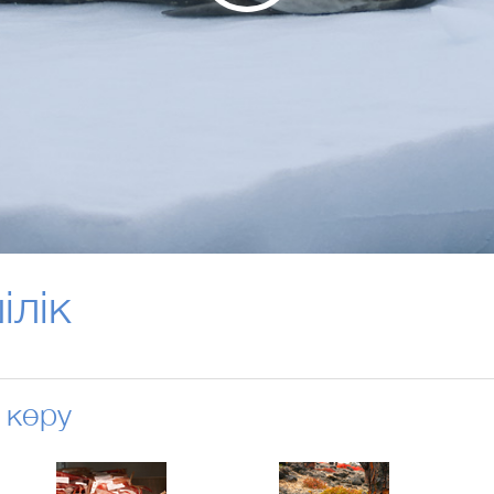
ілік
 көру