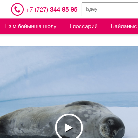
+7 (727)
344 95 95
Тізім бойынша шолу
Глоссарий
Байланыс