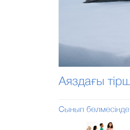
Аяздағы тірш
Сынып бөлмесінде