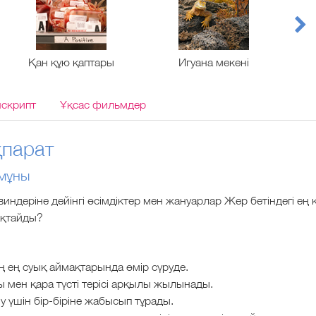
Қан құю қаптары
Игуана мекені
нскрипт
Ұқсас фильмдер
парат
мұны
индеріне дейінгі өсімдіктер мен жануарлар Жер бетіндегі ең 
ақтайды?
 ең суық аймақтарында өмір сүруде.
ы мен қара түсті терісі арқылы жылынады.
 үшін бір-біріне жабысып тұрады.