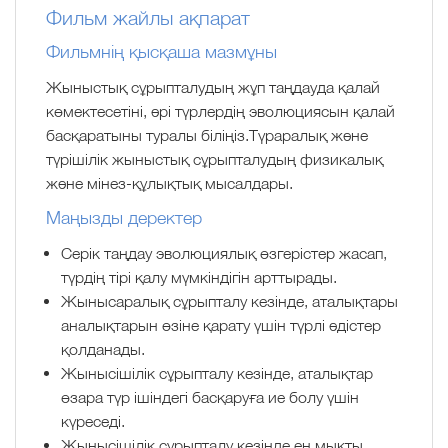
Фильм жайлы ақпарат
Фильмнің қысқаша мазмұны
Жыныстық сұрыпталудың жұп таңдауда қалай
көмектесетіні, әрі түрлердің эволюциясын қалай
басқаратыны туралы біліңіз.Түраралық және
түрішілік жыныстық сұрыпталудың физикалық
және мінез-құлықтық мысалдары.
Маңызды деректер
Серік таңдау эволюциялық өзгерістер жасап,
түрдің тірі қалу мүмкіндігін арттырады.
Жынысаралық сұрыпталу кезінде, аталықтары
аналықтарын өзіне қарату үшін түрлі әдістер
қолданады.
Жынысішілік сұрыпталу кезінде, аталықтар
өзара түр ішіндегі басқаруға ие болу үшін
күреседі.
Жынысішілік сұрыпталу кезінде ең мықты