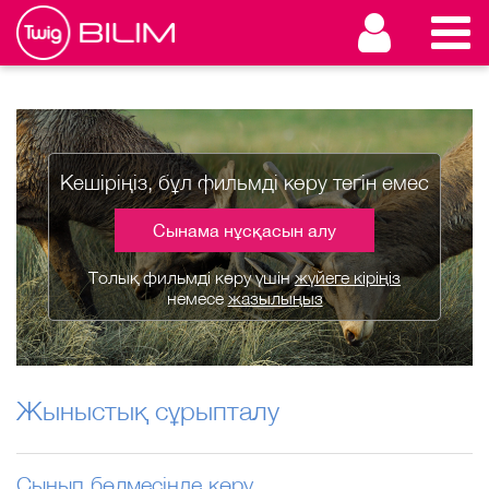
Кешіріңіз, бұл фильмді көру тегін емес
Сынама нұсқасын алу
Толық фильмді көру үшін
жүйеге кіріңіз
немесе
жазылыңыз
Жыныстық сұрыпталу
Сынып бөлмесінде көру