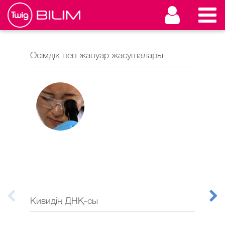
Өсімдік пен жануар жасушалары
Осм
Кивидің ДНҚ-сы
Ага