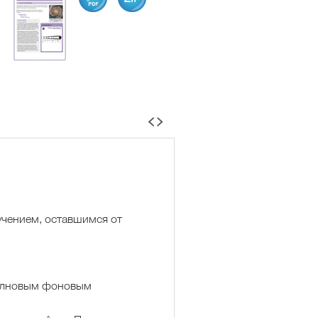
Карта неба на
Роберт Уилсон и Арно
оволновых частотах
Пензиас
лучением, оставшимся от
олновым фоновым