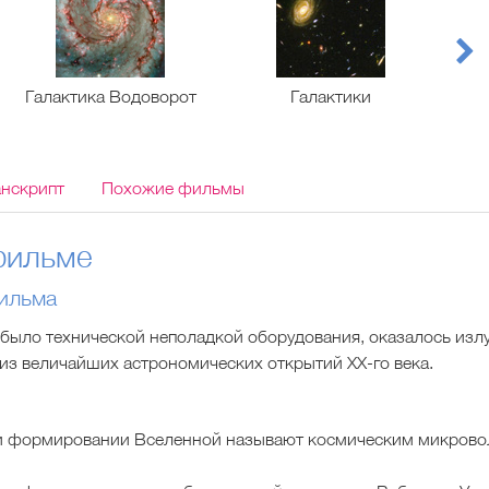
Галактика Водоворот
Галактики
микр
анскрипт
Похожие фильмы
фильме
ильма
е, было технической неполадкой оборудования, оказалось из
из величайших астрономических открытий ХХ-го века.
и формировании Вселенной называют космическим микров