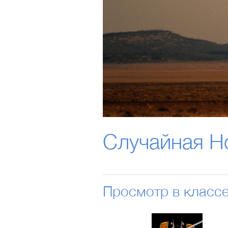
Случайная Н
Просмотр в класс