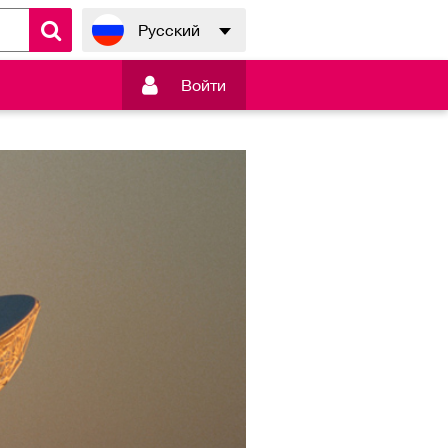
Русский

Войти