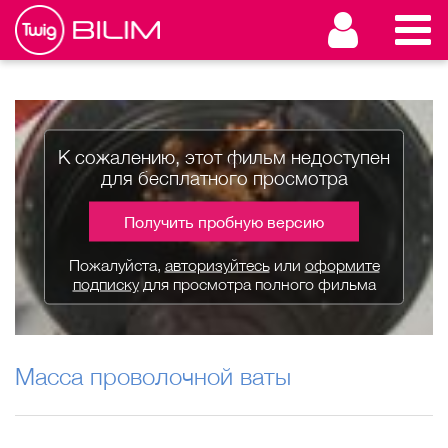
К сожалению, этот фильм недоступен
для бесплатного просмотра
Получить пробную версию
Пожалуйста,
авторизуйтесь
или
оформите
подписку
для просмотра полного фильма
Масса проволочной ваты