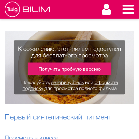
К сожалению, этот фильм недоступен
для бесплатного просмотра
Получить пробную версию
Пожалуйста,
авторизуйтесь
или
оформите
подписку
для просмотра полного фильма
Первый синтетический пигмент
Просмотр в классе