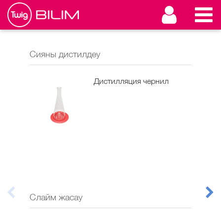
Сияны дистилдеу
Фло
Дистилляция чернил
Слайм жасау
Тұн