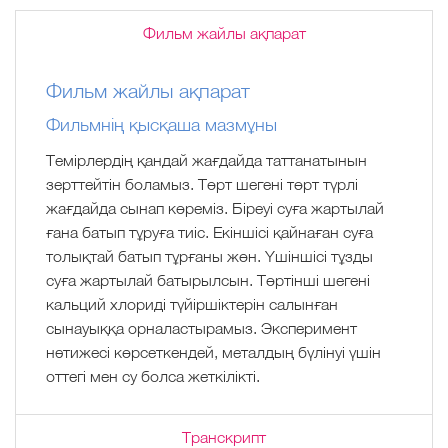
Фильм жайлы ақпарат
Фильм жайлы ақпарат
Фильмнің қысқаша мазмұны
Темірлердің қандай жағдайда таттанатынын
зерттейтін боламыз. Төрт шегені төрт түрлі
жағдайда сынап көреміз. Біреуі суға жартылай
ғана батып тұруға тиіс. Екіншісі қайнаған суға
толықтай батып тұрғаны жөн. Үшіншісі тұзды
суға жартылай батырылсын. Төртінші шегені
кальций хлориді түйіршіктерін салынған
сынауыққа орналастырамыз. Эксперимент
нәтижесі көрсеткендей, металдың бүлінуі үшін
оттегі мен су болса жеткілікті.
Транскрипт