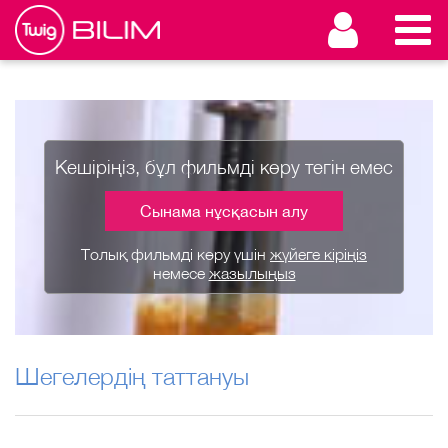
Кешіріңіз, бұл фильмді көру тегін емес
Сынама нұсқасын алу
Толық фильмді көру үшін
жүйеге кіріңіз
немесе
жазылыңыз
Шегелердің таттануы