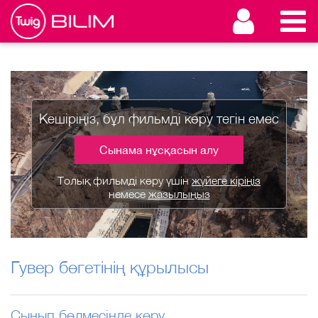
Кешіріңіз, бұл фильмді көру тегін емес
Сынама нұсқасын алу
Толық фильмді көру үшін
жүйеге кіріңіз
немесе
жазылыңыз
Гувер бөгетінің құрылысы
Сынып бөлмесінде көру