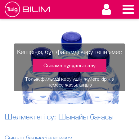
Кешіріңіз, бұл фильмді көру тегін емес
Сынама нұсқасын алу
Толық фильмді көру үшін
жүйеге кіріңіз
немесе
жазылыңыз
Шөлмектегі су: Шынайы бағасы
Сынып бөлмесінде көру