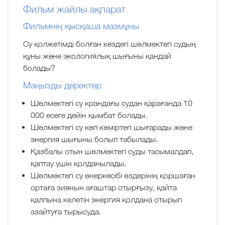
Фильм жайлы ақпарат
Фильмнің қысқаша мазмұны
Су қолжетімді болған кездегі шөлмектегі судың
құны және экологиялық шығыны қандай
болады?
Маңызды деректер
Шөлмектегі су крандағы судан қарағанда 10
000 есеге дейін қымбат болады.
Шөлмектегі су көп көміртегі шығарады және
энергия шығыны болып табылады.
Қазбалы отын шөлмектегі суды тасымалдап,
қаптау үшін қолданылады.
Шөлмектегі су өнеркәсібі өздерінің қоршаған
ортаға зиянын ағаштар отырғызу, қайта
қалпына келетін энергия қолдана отырып
азайтуға тырысуда.