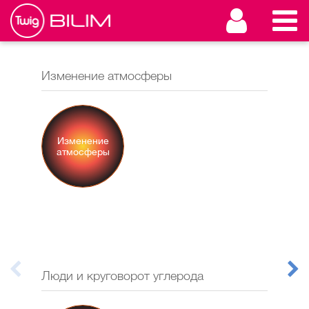
Изменение атмосферы
Заг
Изменение
З
атмосферы
Люди и круговорот углерода