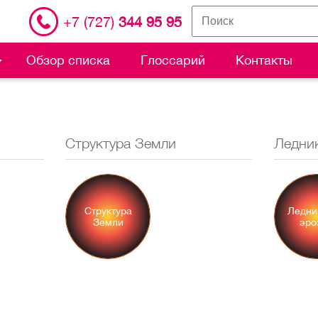
+7 (727)
344 95 95
Обзор списка
Глоссарий
Контакты
Структура Земли
Ледни
Структура
Ледни
Земли
эро