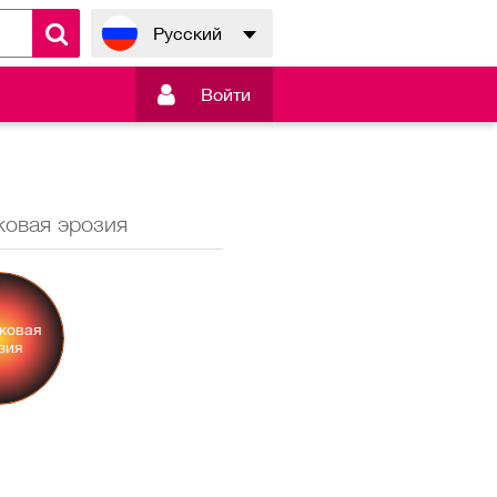
Русский

Войти
ковая эрозия
Вулканы
ковая
Вулканы
зия