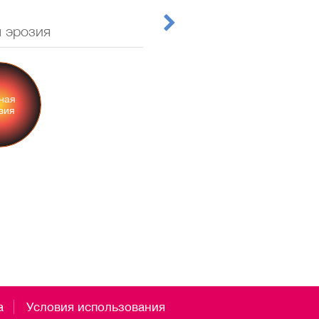
 эрозия
ная
зия
а
Условия использования