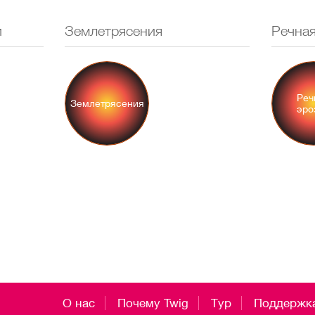
и
Землетрясения
Речная
Реч
Землетрясения
эро
О нас
Почему Twig
Тур
Поддержк