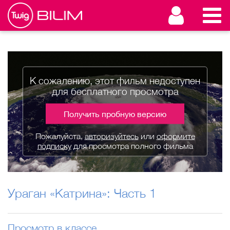
К сожалению, этот фильм недоступен
для бесплатного просмотра
Получить пробную версию
Пожалуйста,
авторизуйтесь
или
оформите
подписку
для просмотра полного фильма
Ураган «Катрина»: Часть 1
Просмотр в классе