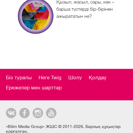
Қызыл, жасыл, сары, көк –
барша түстерді бір-бірінен
ажырататын не?
Біз туралы
Неге Twig
Шолу
Қолдау
Ережелер мен шарттар
«Bilim Media Group» ЖШС © 2011-2026. Барлық құқықтар
қорғалған.