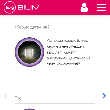
Жарық деген не?
Жар
Қалайша жарық Әлемді
көруге және Жердегі
тіршілікті қажетті
энергиямен қамтамасыз
етуге көмектеседі?
Түс
Лаз