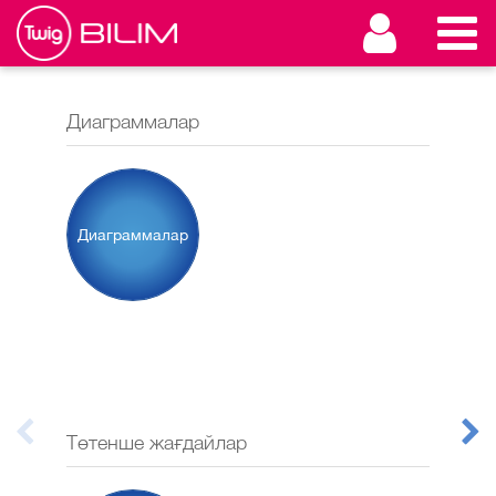
Диаграммалар
Ықт
Ы
Диаграммалар
Төтенше жағдайлар
Ірі