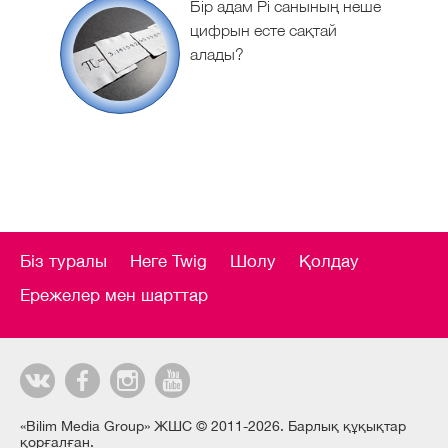
Бір адам Рі санының неше
цифрын есте сақтай
алады?
Біз туралы
Неге Twig
Шолу
Қолдау
Ережелер мен шарттар
«Bilim Media Group» ЖШС © 2011-2026. Барлық құқықтар
қорғалған.