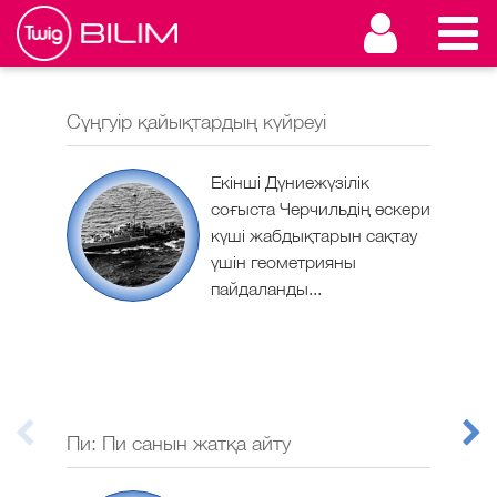
Сүңгуір қайықтардың күйреуі
Пи 
Екінші Дүниежүзілік
соғыста Черчильдің әскери
күші жабдықтарын сақтау
үшін геометрияны
пайдаланды...
Пи: Пи санын жатқа айту
Шар