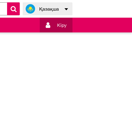
Қазақша

Кiру