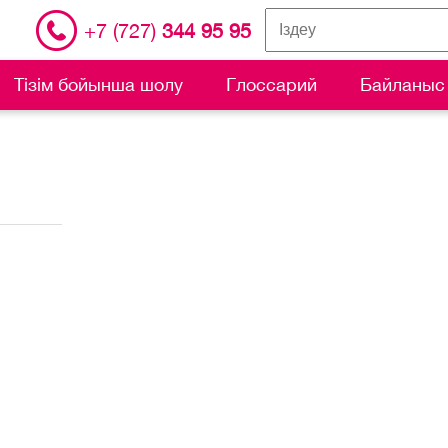
+7 (727)
344 95 95
Тізім бойынша шолу
Глоссарий
Байланыс