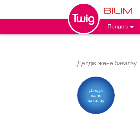
Пәндер
Дәлдік және бағалау
Дәлдік
және
бағалау