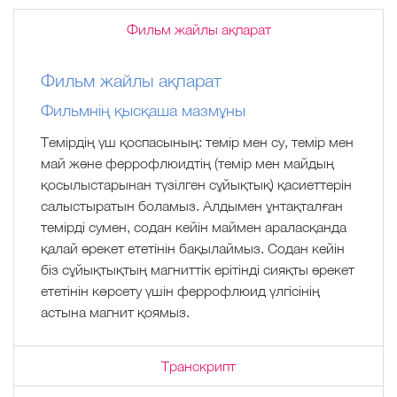
Фильм жайлы ақпарат
Фильм жайлы ақпарат
Фильмнің қысқаша мазмұны
Темірдің үш қоспасының: темір мен су, темір мен
май және феррофлюидтің (темір мен майдың
қосылыстарынан түзілген сұйықтық) қасиеттерін
салыстыратын боламыз. Алдымен ұнтақталған
темірді сумен, содан кейін маймен араласқанда
қалай әрекет ететінін бақылаймыз. Содан кейін
біз сұйықтықтың магниттік ерітінді сияқты әрекет
ететінін көрсету үшін феррофлюид үлгісінің
астына магнит қоямыз.
Транскрипт