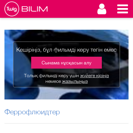
Кешіріңіз, бұл фильмді көру тегін емес
Сынама нұсқасын алу
Толық фильмді көру үшін
жүйеге кіріңіз
немесе
жазылыңыз
Феррофлюидтер